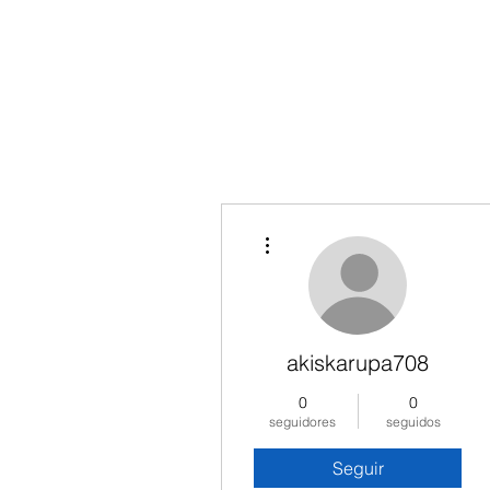
Inicio
M
Más acciones
akiskarupa708
0
0
seguidores
seguidos
Seguir